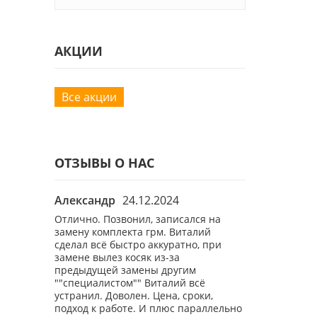
АКЦИИ
Все акции
ОТЗЫВЫ О НАС
Александр
24.12.2024
Роман
26.1
ы
Отлично. Позвонил, записался на
Хороший маст
бному вам
замену комплекта грм. Виталий
демократичны
вый раз,
сделал всё быстро аккуратно, при
свою бмв 7 уже
ал нюансы.
замене вылез косяк из-за
плюсом шином
предыдущей замены другим
""специалистом"" Виталий всё
устранил. Доволен. Цена, сроки,
подход к работе. И плюс параллельно