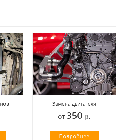
анов
Замена двигателя
350
от
р.
Подробнее