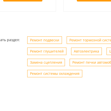
ать раздел:
Ремонт подвески
Ремонт тормозной сист
Ремонт глушителей
Автоэлектрика
Замена сцепления
Ремонт печки автомо
0.2024
Сергей
18.10.2024
ер Виталий,
Быстрое и качественное
Б
Ремонт системы охлаждения
е цены, обслуживаю
обслуживание . Обращался не
р
 два года только там,
однократно всегда работа
П
онтаж появился
выполняется в оговоренные сроки.
ч
Помощь в подборе автозапчастей.
рекомендую!! Есть шиномонтаж что
вообще удобно все в одном месте.