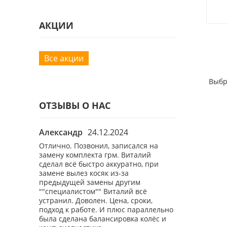
АКЦИИ
Все акции
Выбр
ОТЗЫВЫ О НАС
Александр
24.12.2024
Роман
26.1
ы
Отлично. Позвонил, записался на
Хороший маст
бному вам
замену комплекта грм. Виталий
демократичны
вый раз,
сделал всё быстро аккуратно, при
свою бмв 7 уже
ал нюансы.
замене вылез косяк из-за
плюсом шином
предыдущей замены другим
""специалистом"" Виталий всё
устранил. Доволен. Цена, сроки,
подход к работе. И плюс параллельно
была сделана балансировка колёс и