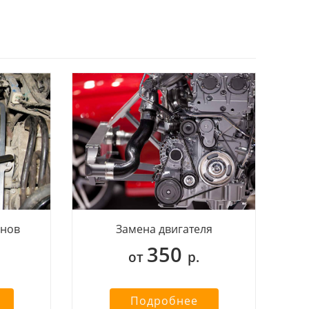
анов
Замена двигателя
350
от
р.
Подробнее