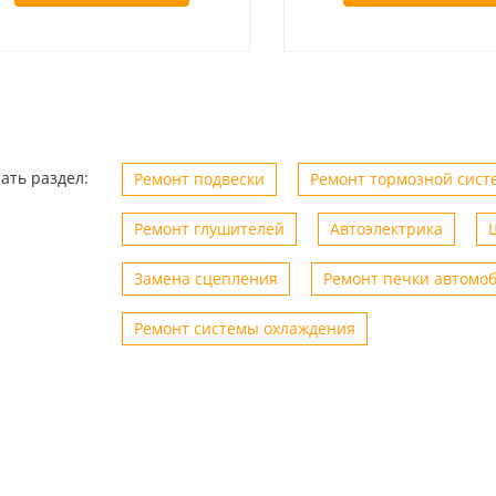
ать раздел:
Ремонт подвески
Ремонт тормозной сист
Ремонт глушителей
Автоэлектрика
Замена сцепления
Ремонт печки автомо
0.2024
Сергей
18.10.2024
ер Виталий,
Быстрое и качественное
Б
Ремонт системы охлаждения
е цены, обслуживаю
обслуживание . Обращался не
р
 два года только там,
однократно всегда работа
П
онтаж появился
выполняется в оговоренные сроки.
ч
Помощь в подборе автозапчастей.
рекомендую!! Есть шиномонтаж что
вообще удобно все в одном месте.