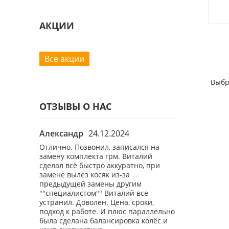
АКЦИИ
Все акции
Выбр
ОТЗЫВЫ О НАС
Александр
24.12.2024
Роман
26.1
ы
Отлично. Позвонил, записался на
Хороший маст
бному вам
замену комплекта грм. Виталий
демократичны
вый раз,
сделал всё быстро аккуратно, при
свою бмв 7 уже
ал нюансы.
замене вылез косяк из-за
плюсом шином
предыдущей замены другим
""специалистом"" Виталий всё
устранил. Доволен. Цена, сроки,
подход к работе. И плюс параллельно
была сделана балансировка колёс и