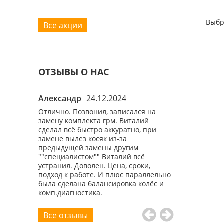
Выбр
Все акции
ОТЗЫВЫ О НАС
Александр
24.12.2024
Роман
26.1
ы
Отлично. Позвонил, записался на
Хороший маст
бному вам
замену комплекта грм. Виталий
демократичны
вый раз,
сделал всё быстро аккуратно, при
свою бмв 7 уже
ал нюансы.
замене вылез косяк из-за
плюсом шином
предыдущей замены другим
""специалистом"" Виталий всё
устранил. Доволен. Цена, сроки,
подход к работе. И плюс параллельно
была сделана балансировка колёс и
комп.диагностика.
Все отзывы