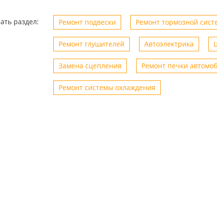
ать раздел:
Ремонт подвески
Ремонт тормозной сист
Ремонт глушителей
Автоэлектрика
Замена сцепления
Ремонт печки автомо
Ремонт системы охлаждения
0.2024
Сергей
18.10.2024
ер Виталий,
Быстрое и качественное
Б
е цены, обслуживаю
обслуживание . Обращался не
р
 два года только там,
однократно всегда работа
П
онтаж появился
выполняется в оговоренные сроки.
ч
Помощь в подборе автозапчастей.
рекомендую!! Есть шиномонтаж что
вообще удобно все в одном месте.