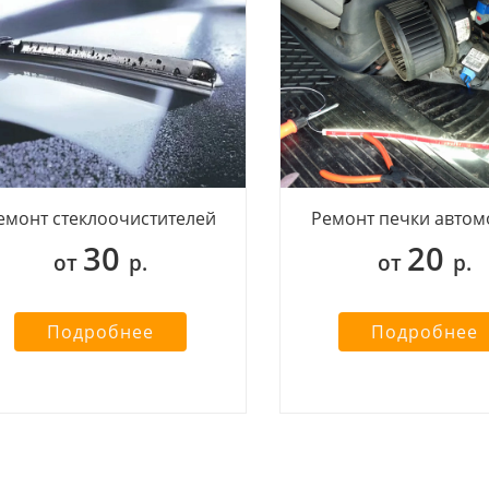
емонт стеклоочистителей
Ремонт печки автом
30
20
от
р.
от
р.
Подробнее
Подробнее