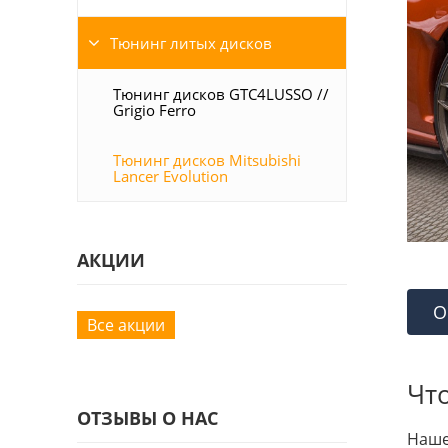
Тюнинг литых дисков
Тюнинг дисков GTC4LUSSO //
Grigio Ferro
Тюнинг дисков Mitsubishi
Lancer Evolution
АКЦИИ
О
Все акции
Чт
ОТЗЫВЫ О НАС
Наше