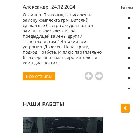
Александр
24.12.2024
Роман
26.1
Были
ы
Отлично. Позвонил, записался на
Хороший маст
бному вам
замену комплекта грм. Виталий
демократичны
вый раз,
сделал всё быстро аккуратно, при
свою бмв 7 уже
ал нюансы.
замене вылез косяк из-за
плюсом шином
предыдущей замены другим
""специалистом"" Виталий всё
устранил. Доволен. Цена, сроки,
подход к работе. И плюс параллельно
была сделана балансировка колёс и
комп.диагностика.
Все отзывы
НАШИ РАБОТЫ