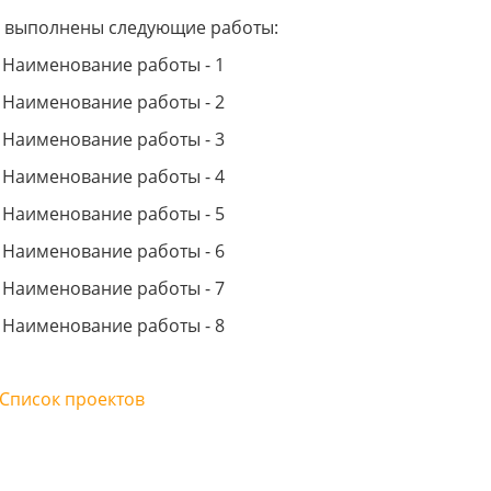
0.2024
Сергей
18.10.2024
 выполнены следующие работы:
ер Виталий,
Быстрое и качественное
Б
Наименование работы - 1
е цены, обслуживаю
обслуживание . Обращался не
р
 два года только там,
однократно всегда работа
П
Наименование работы - 2
онтаж появился
выполняется в оговоренные сроки.
ч
Помощь в подборе автозапчастей.
Наименование работы - 3
рекомендую!! Есть шиномонтаж что
вообще удобно все в одном месте.
Наименование работы - 4
Наименование работы - 5
Наименование работы - 6
Наименование работы - 7
Наименование работы - 8
Список проектов